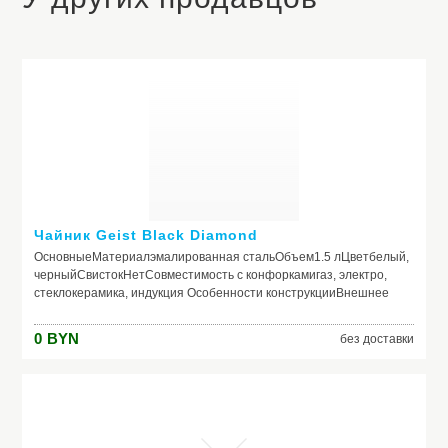
Чайник Geist Black Diamond
ОсновныеМатериалэмалированная стальОбъем1.5 лЦветбелый,
черныйСвистокНетСовместимость с конфоркамигаз, электро,
стеклокерамика, индукция Особенности конструкцииВнешнее
покрытиеДа термостойкоеФиксированная ручкаНет
0
BYN
без доставки