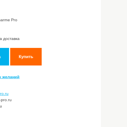
harme Pro
а доставка
а
Купить
к желаний
ro.ru
pro.ru
ru