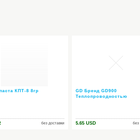
паста КПТ-8 8гр
GD Бренд GD900
Теплопроводностью
Соединение Смазочная П
Силиконовый Радиатор 
Нетто 30 Г Высокая
Производительность Се
R
5.65
USD
без доставки
без
ПРОЦЕССОРА CN30