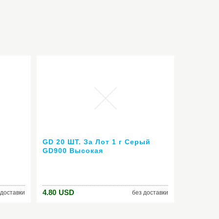
GD 20 ШТ. За Лот 1 г Серый
GD900 Высокая
аста
Производительность Тепловой
Вес
смазочная Паста Силикон
Радиатор Соединение PS3 VGA
рый
Кулер Вентилятор SY1
4.80
USD
 доставки
без доставки