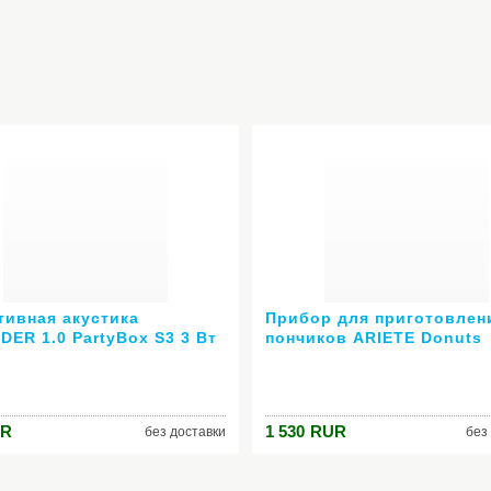
тивная акустика
Прибор для приготовлен
DER 1.0 PartyBox S3 3 Вт
пончиков ARIETE Donuts
Cookies Party Time 189
R
1 530
RUR
без доставки
без