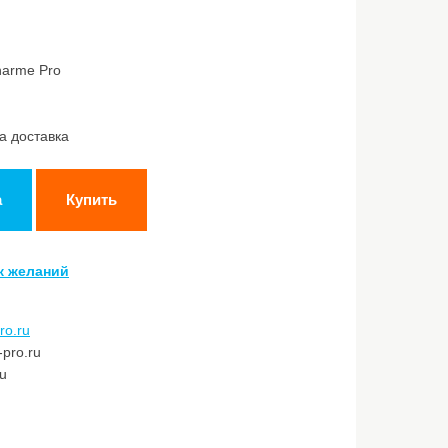
harme Pro
а доставка
а
Купить
к желаний
ro.ru
pro.ru
ru