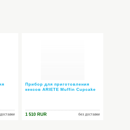
ия
Прибор для приготовления
кексов ARIETE Muffin Cupcake
Party Time 188
1 510
RUR
 доставки
без доставки