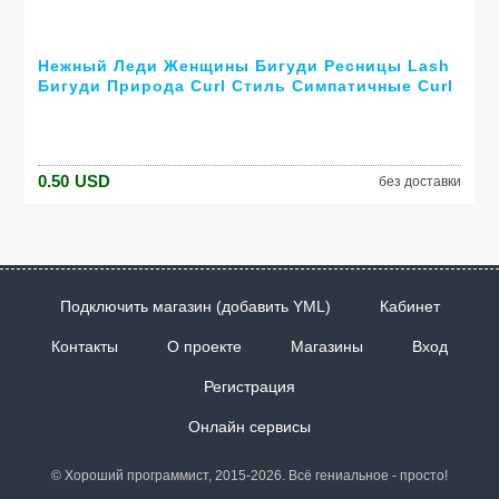
Нежный Леди Женщины Бигуди Ресницы Lash
Бигуди Природа Curl Стиль Симпатичные Curl
Щипцы Для Завивки Ресниц-Серебро Красота
Инструменты (Розовый, белый, синий)
0.50
USD
без доставки
Подключить магазин (добавить YML)
Кабинет
Контакты
О проекте
Магазины
Вход
Регистрация
Онлайн сервисы
© Хороший программист, 2015-2026. Всё гениальное - просто!