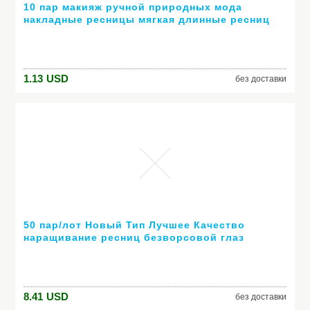
10 пар макияж ручной природных мода
накладные ресницы мягкая длинные ресниц
косметические бесплатная доставка
1.13
USD
без доставки
50 пар/лот Новый Тип Лучшее Качество
наращивание ресниц безворсовой глаз
колодки из южной кореи бесплатная доставка
8.41
USD
без доставки