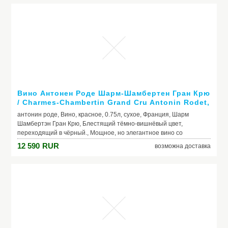
Вино Антонен Роде Шарм-Шамбертен Гран Крю
/ Charmes-Chambertin Grand Cru Antonin Rodet,
2007, красное, сухое 0.75л
антонин роде, Вино, красное, 0.75л, сухое, Франция, Шарм
Шамбертэн Гран Крю, Блестящий тёмно-вишнёвый цвет,
переходящий в чёрный., Мощное, но элегантное вино со
сливочной текстурой и сочным вкусом с оттенками малины,
12 590
RUR
возможна доставка
вишни, кофе, шоколада и специй., Свежий, богатый аромат
наполнен тонами красных ягод, инжира, сливы и пряностей. Со
временем появляются оттенки жареного кофе, шоколада, кожи,
меха и дичи.