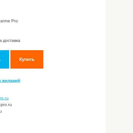
harme Pro
а доставка
а
Купить
к желаний
ro.ru
pro.ru
u