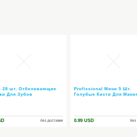
к. 28 шт. Отбеливающие
Profissional Мини 5 Шт.
ки Для Зубов
Голубые Кисти Для Маки
ссиональное
Косметика Инструменты 
ивание зубов Белее Гель
Для Век Глаз Лица Щетку
сы
Подарочный Набор Румя
Мягкие Щетки Комплект 
SD
0.99
USD
без доставки
без