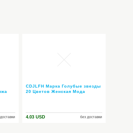
CDJLFH Марка Голубые звезды
яжа
20 Цветов Женская Мода
Тени
Рукавов Цветочные Печати
Шею Платье 2016 Saias
на
Femininas Летняя Одежда
новый
4.03
USD
 доставки
без доставки