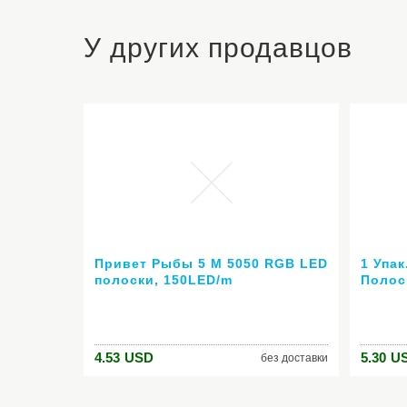
У других продавцов
Привет Рыбы 5 М 5050 RGB LED
1 Упа
полоски, 150LED/m
Полос
СВЕТОДИОДНЫЕ ленты + 24
Профе
ключ пульт дистанционного
Отбел
управления Комплект,
Поло
бесплатная Доставка
4.53
USD
5.30
U
без доставки