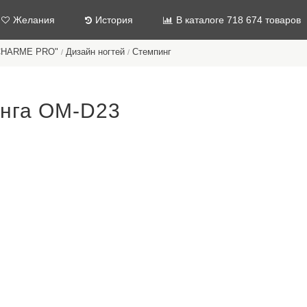
Желания
История
В каталоге 718 674 товаров
"CHARME PRO"
Дизайн ногтей
Стемпинг
/
/
инга ОМ-D23