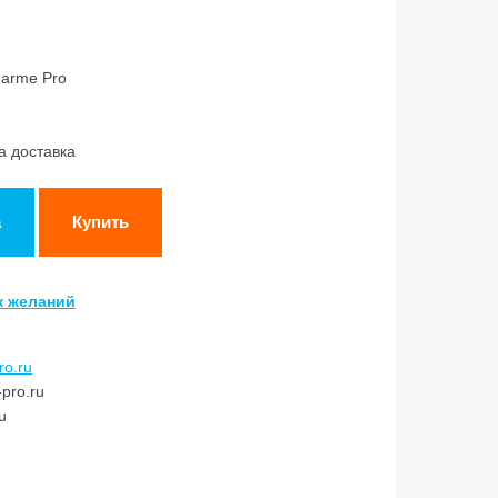
harme Pro
а доставка
а
Купить
к желаний
ro.ru
pro.ru
u