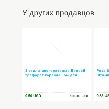
У других продавцов
3 стили многоразовые Бровей
Роза 
трафарет карандашом для
Штамп
бровей enhancer рисунок
Шабло
руководство карты лоб
Ногте
шаблон DIY наборы для
Маник
макияжа
0.59
USD
0.83
U
без доставки