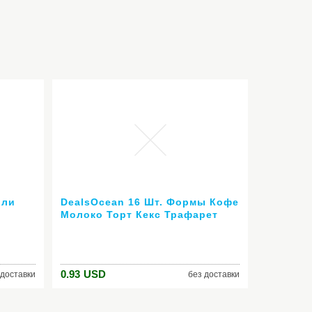
или
DealsOcean 16 Шт. Формы Кофе
Молоко Торт Кекс Трафарет
Nail
Шаблон Капучино Кофе Barista
Шаблон Посыпать Pad Duster
ля
Спрей Инструменты
0.93
USD
 доставки
без доставки