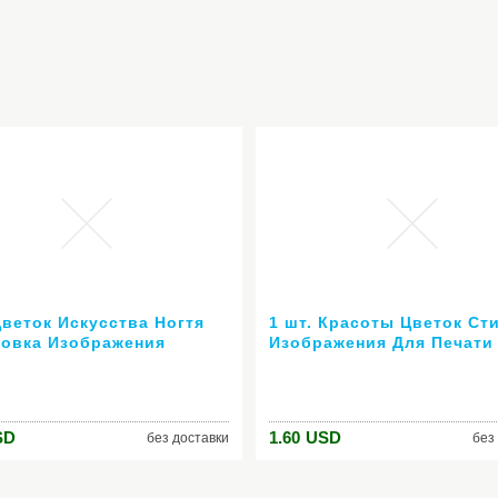
Цветок Искусства Ногтя
1 шт. Красоты Цветок Ст
овка Изображения
Изображения Для Печати
на Плиты как BP-73
Ногтей Штамповка Плиты 
й Штамповки Плиты
Art Шаблоны Трафаретов
юр Набор Трафаретов
Маникюр Инструменты Д
Укладки # JQN-17
SD
1.60
USD
без доставки
без