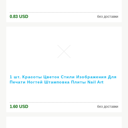
Трафаретов
0.83
USD
без доставки
1 шт. Красоты Цветок Стили Изображения Для
Печати Ногтей Штамповка Плиты Nail Art
Шаблоны Трафаретов Маникюр Инструменты
Для Укладки # JQN-17
1.60
USD
без доставки