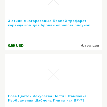
3 стили многоразовые Бровей трафарет
карандашом для бровей enhancer рисунок
руководство карты лоб шаблон DIY наборы
для макияжа
0.59
USD
без доставки
Роза Цветок Искусства Ногтя Штамповка
Изображения Шаблона Плиты как BP-73
Ногтей Штамповки Плиты Маникюр Набор