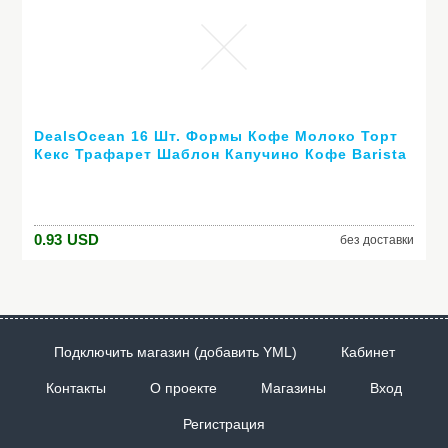
DealsOcean 16 Шт. Формы Кофе Молоко Торт
Кекс Трафарет Шаблон Капучино Кофе Barista
Шаблон Посыпать Pad Duster Спрей
Инструменты
0.93
USD
без доставки
Подключить магазин (добавить YML)
Кабинет
Контакты
О проекте
Магазины
Вход
Регистрация