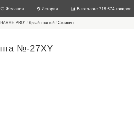
Желания
История
В каталоге 718 674 товаров
"CHARME PRO"
Дизайн ногтей
Стемпинг
/
/
инга №-27XY