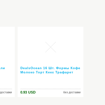
или
DealsOcean 16 Шт. Формы Кофе
Молоко Торт Кекс Трафарет
Nail
Шаблон Капучино Кофе Barista
Шаблон Посыпать Pad Duster
ля
Спрей Инструменты
0.93
USD
 доставки
без доставки