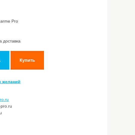
harme Pro
а доставка
а
Купить
к желаний
ro.ru
pro.ru
u