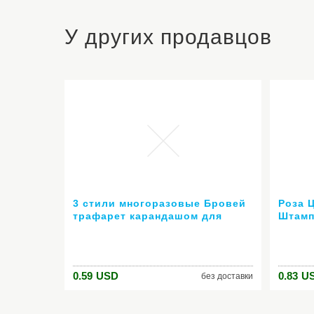
У других продавцов
3 стили многоразовые Бровей
Роза 
трафарет карандашом для
Штамп
бровей enhancer рисунок
Шабло
руководство карты лоб
Ногте
шаблон DIY наборы для
Маник
макияжа
0.59
USD
0.83
U
без доставки