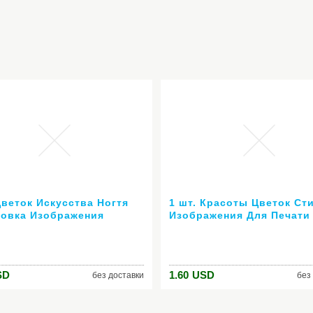
Цветок Искусства Ногтя
1 шт. Красоты Цветок Ст
овка Изображения
Изображения Для Печати
на Плиты как BP-73
Ногтей Штамповка Плиты 
й Штамповки Плиты
Art Шаблоны Трафаретов
юр Набор Трафаретов
Маникюр Инструменты Д
Укладки # JQN-17
SD
1.60
USD
без доставки
без