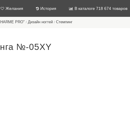
Желания
История
В каталоге 718 674 товаров
"CHARME PRO"
Дизайн ногтей
Стемпинг
/
/
инга №-05XY