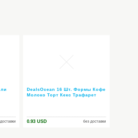
или
DealsOcean 16 Шт. Формы Кофе
Молоко Торт Кекс Трафарет
Nail
Шаблон Капучино Кофе Barista
Шаблон Посыпать Pad Duster
ля
Спрей Инструменты
0.93
USD
 доставки
без доставки