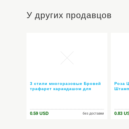
У других продавцов
3 стили многоразовые Бровей
Роза 
трафарет карандашом для
Штамп
бровей enhancer рисунок
Шабло
руководство карты лоб
Ногте
шаблон DIY наборы для
Маник
макияжа
0.59
USD
0.83
U
без доставки