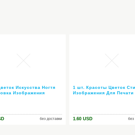
Цветок Искусства Ногтя
1 шт. Красоты Цветок Ст
овка Изображения
Изображения Для Печати
на Плиты как BP-73
Ногтей Штамповка Плиты 
й Штамповки Плиты
Art Шаблоны Трафаретов
юр Набор Трафаретов
Маникюр Инструменты Д
Укладки # JQN-17
SD
1.60
USD
без доставки
без