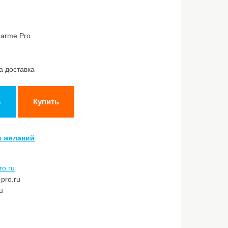
harme Pro
а доставка
а
Купить
к желаний
ro.ru
pro.ru
u