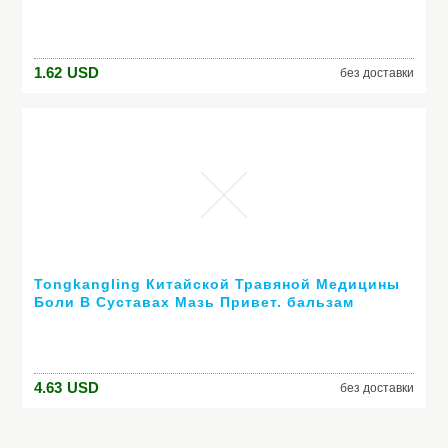
Водонепроницаемый Жидкий Eye liner pen 2 г
макияж #52197
1.62
USD
без доставки
Tongkangling Китайской Травяной Медицины
Боли В Суставах Мазь Привет. бальзам
Жидкий Дым Артрит, ревматизм, миалгии
Лечения
4.63
USD
без доставки