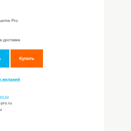
harme Pro
а доставка
а
Купить
к желаний
ro.ru
pro.ru
ru