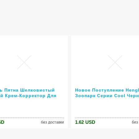
ь Пятна Шелковистый
Новое Поступление Heng
й Крем-Корректор Для
Зоопарк Серии Cool Чер
ark Eye Круг Обложка
Подводка Для Глаз Длит
ктор Стик Долгое Влаги
Водонепроницаемый Жи
Eye liner pen 2 г макияж 
SD
1.62
USD
без доставки
без