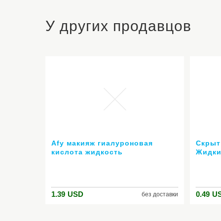
У других продавцов
Afy макияж гиалуроновая
Скрыт
кислота жидкость
Жидки
увлажняющий жидкий уход за
Губ D
лицом отбеливание удалить
Корре
пигментацию уход за кожей
лица
1.39
USD
0.49
U
без доставки