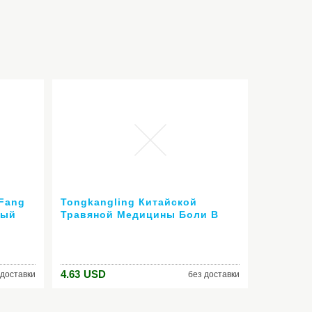
Fang
Tongkangling Китайской
ный
Травяной Медицины Боли В
ельное
Суставах Мазь Привет.
дкий
бальзам Жидкий Дым Артрит,
#52197
ревматизм, миалгии Лечения
4.63
USD
 доставки
без доставки