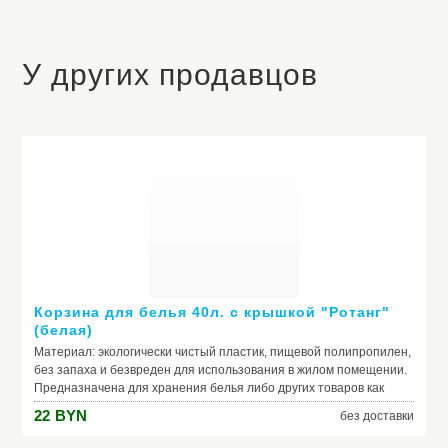
У других продавцов
Корзина для белья 40л. с крышкой "Ротанг"
(белая)
Материал: экологически чистый пластик, пищевой полипропилен,
без запаха и безвреден для использования в жилом помещении.
Предназначена для хранения белья либо других товаров как
бытового так и пищевого назначения. Объём вместимости: 40л.
22
BYN
без доставки
Длина - 37 см, ширина - 29,5 см, высота - 48см.