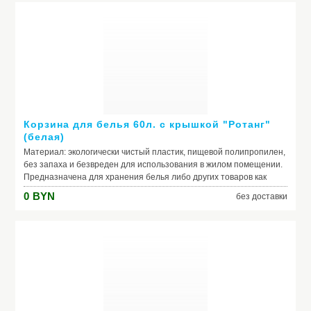
Корзина для белья 60л. с крышкой "Ротанг"
(белая)
Материал: экологически чистый пластик, пищевой полипропилен,
без запаха и безвреден для использования в жилом помещении.
Предназначена для хранения белья либо других товаров как
бытового так и пищевого назначения. Объём вместимости: 60л.
0
BYN
без доставки
Длина - 44 см, ширина - 35 см, высота - 55,5см.