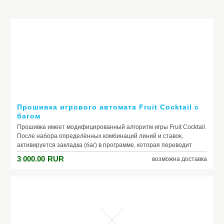
Прошивка игрового автомата Fruit Cocktail с
багом
Прошивка имеет модифицированный алгоритм игры Fruit Cocktail.
После набора определённых комбинаций линий и ставок,
активируется закладка (баг) в программе, которая переводит
игровой аппарат в режим отдачи.
3 000.00
RUR
возможна доставка