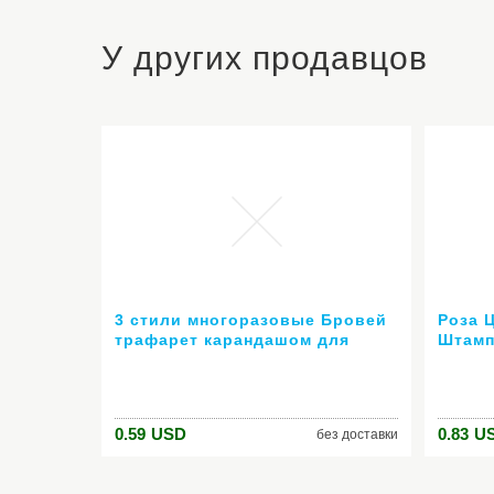
У других продавцов
3 стили многоразовые Бровей
Роза 
трафарет карандашом для
Штамп
бровей enhancer рисунок
Шабло
руководство карты лоб
Ногте
шаблон DIY наборы для
Маник
макияжа
0.59
USD
0.83
U
без доставки