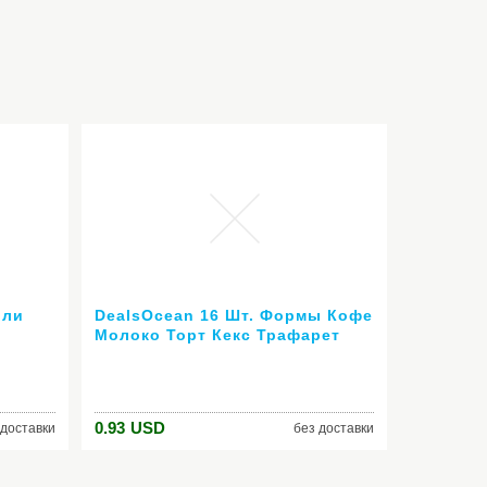
или
DealsOcean 16 Шт. Формы Кофе
Молоко Торт Кекс Трафарет
Nail
Шаблон Капучино Кофе Barista
Шаблон Посыпать Pad Duster
ля
Спрей Инструменты
0.93
USD
 доставки
без доставки