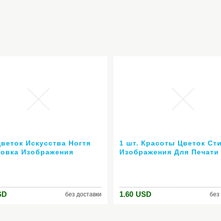
Цветок Искусства Ногтя
1 шт. Красоты Цветок Ст
овка Изображения
Изображения Для Печати
на Плиты как BP-73
Ногтей Штамповка Плиты 
й Штамповки Плиты
Art Шаблоны Трафаретов
юр Набор Трафаретов
Маникюр Инструменты Д
Укладки # JQN-17
SD
1.60
USD
без доставки
без