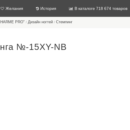
Желания
История
В каталоге 718 674 товаров
"CHARME PRO"
Дизайн ногтей
Стемпинг
/
/
инга №-15XY-NB