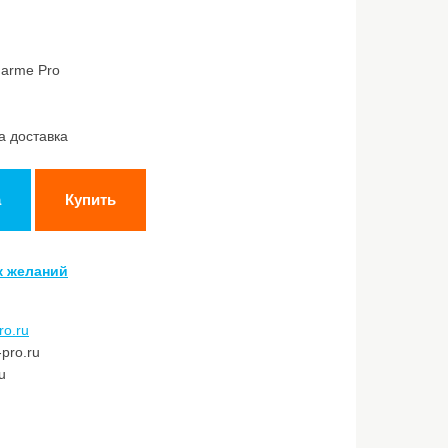
harme Pro
а доставка
а
Купить
к желаний
ro.ru
pro.ru
u