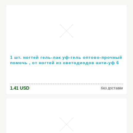
1 шт. ногтей гель-лак уф-гель оптово-прочный
помочь , от ногтей из светодиодов анти-уф 6
мл горячей гель 80 цветов № 24007 ( горячая
распродажа цвет )
1.41
USD
без доставки