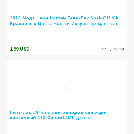
2016 Мода Неон Ногтей Гель-Лак Soak Off УФ
Красочные Цвета Ногтей Искусство Для гель
лака для ногтей длительный гель
1.99
USD
без доставки
Гель-лак UV и из светодиодов сияющий
красочный 132 Colors10ML долгое
выдерживает с лаком дешевые маникюр