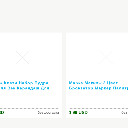
ж Кисти Набор Пудра
Марка Макияж 2 Цвет
Для Век Карандаш Для
Бронзатор Маркер Палит
Губ Кисти Инструмент 7
Порошок Обрезки Порош
Макияж Лица Косметичес
Контур Пудра по Нанда
SD
1.99
USD
без доставки
без