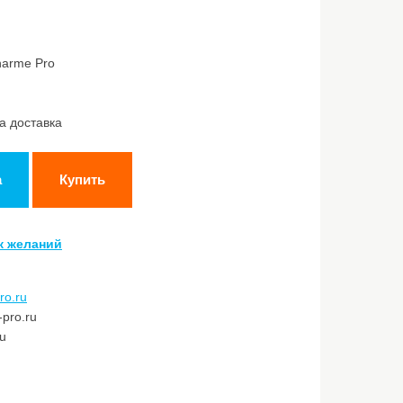
harme Pro
а доставка
а
Купить
к желаний
ro.ru
pro.ru
ru