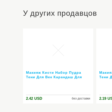
У других продавцов
Макияж Кисти Набор Пудра
Макия
Тени Для Век Карандаш Для
Тени 
Глаз Губ Кисти Инструмент 7
Глаз 
шт.
шт.
2.42
USD
2.19
U
без доставки