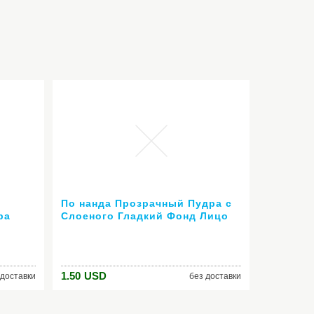
По нанда Прозрачный Пудра с
ра
Слоеного Гладкий Фонд Лицо
ок
Макияж Водонепроницаемый
кие
Рассыпчатую Пудру Порошок
Кожи 3 Цветов
1.50
USD
 доставки
без доставки