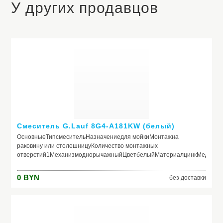
У других продавцов
Смеситель G.Lauf 8G4-A181KW (белый)
ОсновныеТипсмесительНазначениедля мойкиМонтажна
раковину или столешницуКоличество монтажных
отверстий1МеханизмоднорычажныйЦветбелыйМатериалцинкМедицин
КонструкцияВстроенный кран для питьевой
водыНетКерамический картриджДа 40 ммПоворотный изливДа
0
BYN
без доставки
360 °Выдвижной/гибкий изливНетКаскадный
изливНетВозвратная пружинаНетПодключение посудомоечной/
стиральной машиныНетОграничение расхода водыНет
ГабаритыВысота230 ммДлина (вылет) излива193 мм