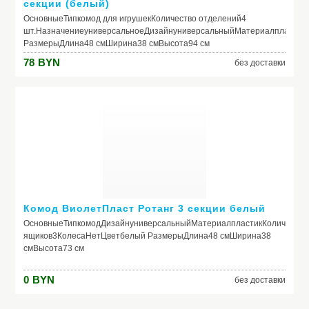
секции (белый)
ОсновныеТипкомод для игрушекКоличество отделений4
шт.НазначениеуниверсальноеДизайнуниверсальныйМатериалпластик
РазмерыДлина48 смШирина38 смВысота94 см
78
BYN
без доставки
Комод ВиолетПласт Ротанг 3 секции белый
ОсновныеТипкомодДизайнуниверсальныйМатериалпластикКоличество
ящиков3КолесаНетЦветбелый РазмерыДлина48 смШирина38
смВысота73 см
0
BYN
без доставки