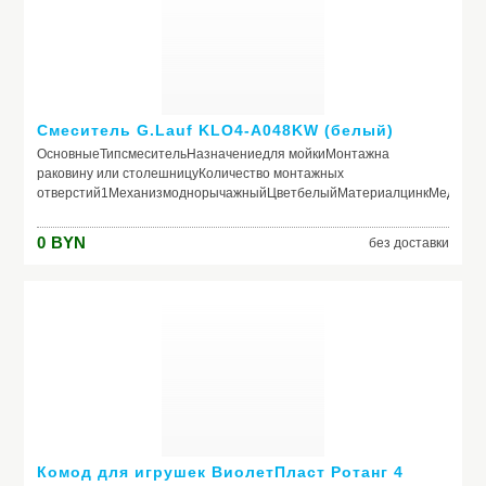
Смеситель G.Lauf KLO4-A048KW (белый)
ОсновныеТипсмесительНазначениедля мойкиМонтажна
раковину или столешницуКоличество монтажных
отверстий1МеханизмоднорычажныйЦветбелыйМатериалцинкМедицин
КонструкцияВстроенный кран для питьевой
водыНетКерамический картриджДа 40 ммПоворотный
0
BYN
без доставки
изливДаВыдвижной/гибкий изливНетКаскадный
изливНетВозвратная пружинаНетПодключение посудомоечной/
стиральной машиныНетОграничение расхода водыНет
ГабаритыВысота231 ммДлина (вылет) излива194 мм
Комод для игрушек ВиолетПласт Ротанг 4