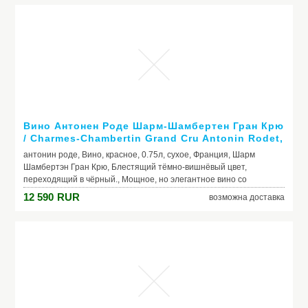
Вино Антонен Роде Шарм-Шамбертен Гран Крю
/ Charmes-Chambertin Grand Cru Antonin Rodet,
2007, красное, сухое 0.75л
антонин роде, Вино, красное, 0.75л, сухое, Франция, Шарм
Шамбертэн Гран Крю, Блестящий тёмно-вишнёвый цвет,
переходящий в чёрный., Мощное, но элегантное вино со
сливочной текстурой и сочным вкусом с оттенками малины,
12 590
RUR
возможна доставка
вишни, кофе, шоколада и специй., Свежий, богатый аромат
наполнен тонами красных ягод, инжира, сливы и пряностей. Со
временем появляются оттенки жареного кофе, шоколада, кожи,
меха и дичи.