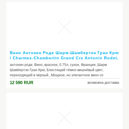
Вино Антонен Роде Шарм-Шамбертен Гран Крю
/ Charmes-Chambertin Grand Cru Antonin Rodet,
2007, красное, сухое 0.75л
антонин роде, Вино, красное, 0.75л, сухое, Франция, Шарм
Шамбертэн Гран Крю, Блестящий тёмно-вишнёвый цвет,
переходящий в чёрный., Мощное, но элегантное вино со
сливочной текстурой и сочным вкусом с оттенками малины,
12 590
RUR
возможна доставка
вишни, кофе, шоколада и специй., Свежий, богатый аромат
наполнен тонами красных ягод, инжира, сливы и пряностей. Со
временем появляются оттенки жареного кофе, шоколада, кожи,
меха и дичи.