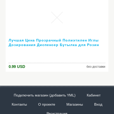
Лучшая Цена Прозрачный Полиэтилен Иглы
Дозирования Диспенсер Бутылка для Розин
Припоя Вставить + 11 Иглы 30 мл
0.99
USD
без доставки
Подключить магазин (добавить YML)
Кабинет
Контакты
О проекте
Магазины
Вход
Регистрация