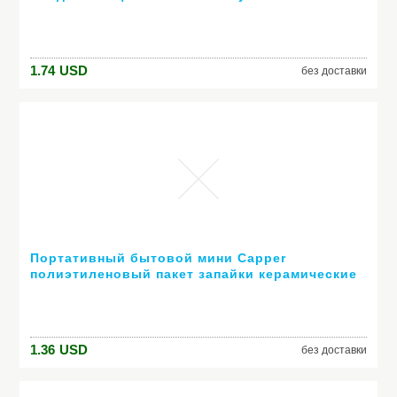
Пенополиэтилен DIY Home Decor Розовыми
Цветами VB364 P12 0.5
1.74
USD
без доставки
Портативный бытовой мини Capper
полиэтиленовый пакет запайки керамические
отопление глава
1.36
USD
без доставки