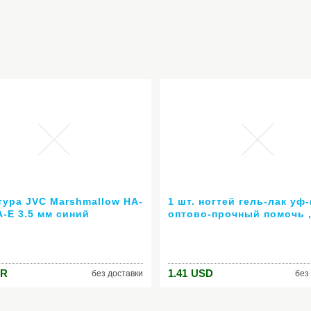
тура JVC Marshmallow HA-
1 шт. ногтей гель-лак уф
A-E 3.5 мм синий
оптово-прочный помочь ,
ногтей из светодиодов а
6 мл горячей гель 80 цв
24007 ( горячая распрод
цвет )
R
1.41
USD
без доставки
без