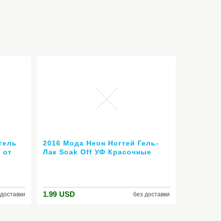
-гель
2016 Мода Неон Ногтей Гель-
 от
Лак Soak Off УФ Красочные
нти-уф
Цвета Ногтей Искусство Для
етов №
гель лака для ногтей
ажа
длительный гель
1.99
USD
 доставки
без доставки