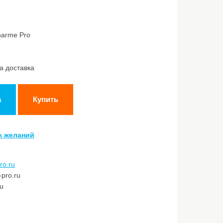
harme Pro
а доставка
а
Купить
к желаний
ro.ru
pro.ru
ru