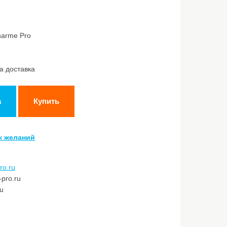
harme Pro
а доставка
а
Купить
к желаний
ro.ru
pro.ru
ru