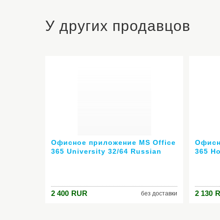
У других продавцов
Офисное приложение MS Office
Офисн
365 University 32/64 Russian
365 H
подписка на 48мес без диска
Russi
2ПК или Mac R4T-00138
диска
2 400
RUR
2 130
без доставки