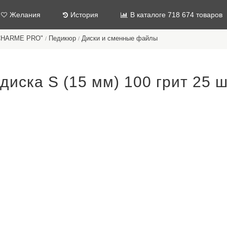
Желания
История
В каталоге 718 674 товаров
"CHARME PRO"
Педикюр
Диски и сменные файлы
/
/
иска S (15 мм) 100 грит 25 ш