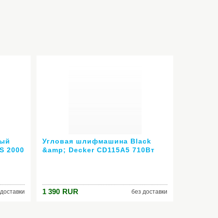
ный
Угловая шлифмашина Black
S 2000
&amp; Decker CD115A5 710Вт
115мм +3 диска
1 390
RUR
 доставки
без доставки