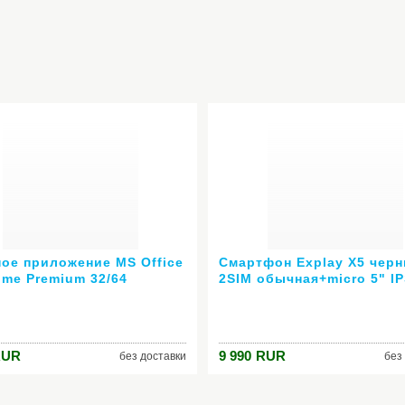
ое приложение MS Office
Смартфон Explay X5 чер
ome Premium 32/64
2SIM обычная+micro 5" IP
an подписка на 12мес без
мАч 3 сменные панели
 5ПК или Mac 6GQ-00232
RUR
9 990
RUR
без доставки
без