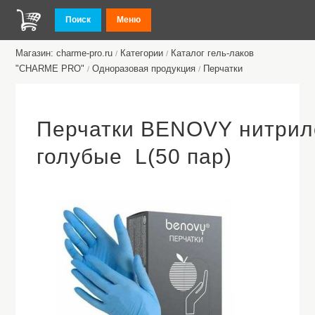
Поиск
Меню
Магазин: charme-pro.ru
Категории
Каталог гель-лаков
/
/
"CHARME PRO"
Одноразовая продукция
Перчатки
/
/
Перчатки BENOVY нитри
голубые L(50 пар)