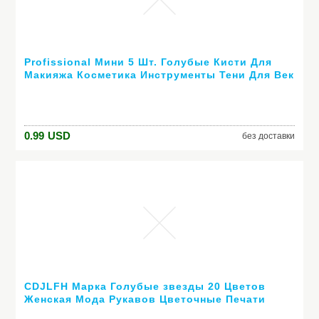
Profissional Мини 5 Шт. Голубые Кисти Для
Макияжа Косметика Инструменты Тени Для Век
Глаз Лица Щетку Подарочный Набор Румяна
Мягкие Щетки Комплект новый
0.99
USD
без доставки
CDJLFH Марка Голубые звезды 20 Цветов
Женская Мода Рукавов Цветочные Печати
Шею Платье 2016 Saias Femininas Летняя