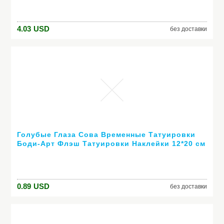
Одежда
4.03
USD
без доставки
Голубые Глаза Сова Временные Татуировки
Боди-Арт Флэш Татуировки Наклейки 12*20 см
Водонепроницаемый Тату Хной Стайлинга
Автомобилей Главная декор Стен Стикер
0.89
USD
без доставки