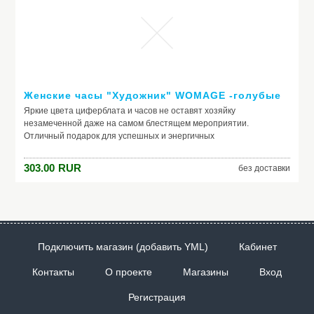
Женские часы "Художник" WOMAGE -голубые
Яркие цвета циферблата и часов не оставят хозяйку
незамеченной даже на самом блестящем мероприятии.
Отличный подарок для успешных и энергичных
представительнец прекрасного пола с хорошим чувством
юмора.Подробное описание: Стрелки в виде карандашей
303.00
RUR
без доставки
Батарейки в комплекте Нержавеющая сталь задней крышки
Кожаный ремешок
Подключить магазин (добавить YML)
Кабинет
Контакты
О проекте
Магазины
Вход
Регистрация