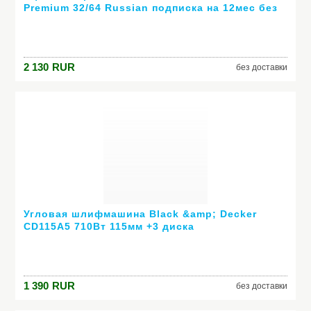
Premium 32/64 Russian подписка на 12мес без
диска 5ПК или Mac 6GQ-00232
2 130
RUR
без доставки
Угловая шлифмашина Black &amp; Decker
CD115A5 710Вт 115мм +3 диска
1 390
RUR
без доставки