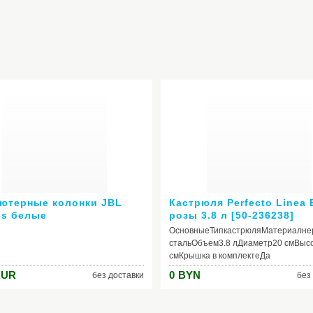
ютерные колонки JBL
Кастрюля Perfecto Linea
es белые
розы 3.8 л [50-236238]
ОсновныеТипкастрюляМатериалн
стальОбъем3.8 лДиаметр20 смВыс
смКрышка в комплектеДа
стекляннаяЦветбелый Особенност
RUR
0
BYN
без доставки
без
конструкцииВнутреннее
покрытиеэмальСовместимость с
конфоркамигаз, электро, стеклокер