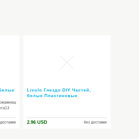
 Белые
Livolo Гнездо DIY Частей,
белые Пластиковые
Материалы, стандарт ЕС,
ержавеющая
функциональная Клавиша Для
ота13
ЕС Розетке, VL-C7-C1EU-11
и
2.96
USD
 доставки
без доставки
амика,