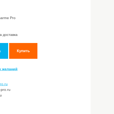
harme Pro
а доставка
а
Купить
к желаний
ro.ru
pro.ru
ru