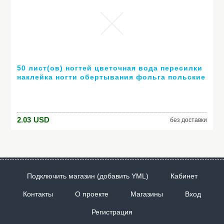
50 лист(ов) ногтей цветочная вода пересилки
наклейка ногти обертывания фольга польские
надписи временные татуировки водяной знак
XF1372-1421
2.03
USD
без доставки
Подключить магазин (добавить YML)
Кабинет
Контакты
О проекте
Магазины
Вход
Регистрация