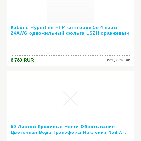
Кабель Hyperline FTP категория 5e 4 пары
24AWG одножильный фольга LSZH оранжевый
FTP4-C5E-SOLID-LSZH-OR-305
6 780
RUR
без доставки
50 Листов Красивые Ногти Обертывания
Цветочная Вода Трансферы Наклейки Nail Art
Фольга Маникюр Наклейки Украшения DIY Nail