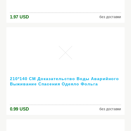
Инструменты XF1372-1421
1.97
USD
без доставки
210*140 СМ Доказательство Воды Аварийного
Выживание Спасения Одеяло Фольга
Тепловая Пространство Первая Помощь
Ленты Спасения Занавес Открытый
0.99
USD
без доставки