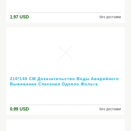
Инструменты XF1372-1421
1.97
USD
без доставки
210*140 СМ Доказательство Воды Аварийного
Выживание Спасения Одеяло Фольга
Тепловая Пространство Первая Помощь
Ленты Спасения Занавес Открытый
0.99
USD
без доставки