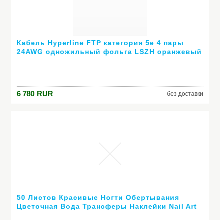
Кабель Hyperline FTP категория 5e 4 пары
24AWG одножильный фольга LSZH оранжевый
FTP4-C5E-SOLID-LSZH-OR-305
6 780
RUR
без доставки
50 Листов Красивые Ногти Обертывания
Цветочная Вода Трансферы Наклейки Nail Art
Фольга Маникюр Наклейки Украшения DIY Nail