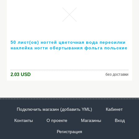
50 лист(ов) ногтей цветочная вода пересилки
наклейка ногти обертывания фольга польские
надписи временные татуировки водяной знак
XF1372-1421
2.03
USD
без доставки
Подключить магазин (добавить YML)
Кабинет
Контакты
О проекте
Магазины
Вход
Регистрация