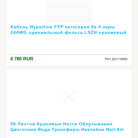
Кабель Hyperline FTP категория 5e 4 пары
24AWG одножильный фольга LSZH оранжевый
FTP4-C5E-SOLID-LSZH-OR-305
6 780
RUR
без доставки
50 Листов Красивые Ногти Обертывания
Цветочная Вода Трансферы Наклейки Nail Art
Фольга Маникюр Наклейки Украшения DIY Nail