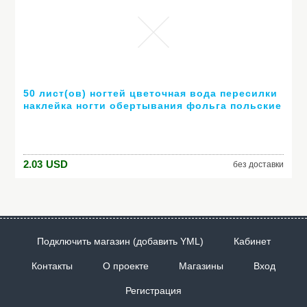
50 лист(ов) ногтей цветочная вода пересилки
наклейка ногти обертывания фольга польские
надписи временные татуировки водяной знак
XF1372-1421
2.03
USD
без доставки
Подключить магазин (добавить YML)
Кабинет
Контакты
О проекте
Магазины
Вход
Регистрация