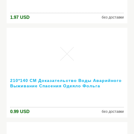
Инструменты XF1372-1421
1.97
USD
без доставки
210*140 СМ Доказательство Воды Аварийного
Выживание Спасения Одеяло Фольга
Тепловая Пространство Первая Помощь
Ленты Спасения Занавес Открытый
0.99
USD
без доставки