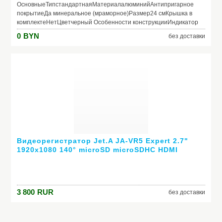
ОсновныеТипстандартнаяМатериалалюминийАнтипригарное
покрытиеДа минеральное (мраморное)Размер24 смКрышка в
комплектеНетЦветчерный Особенности конструкцииИндикатор
нагрева (термоспот)НетСовместимость с конфоркамигаз,
0
BYN
без доставки
электро, стеклокерамика, индукцияПригодность для
посудомоечной машиныНетПригодность для
духовкиНетВнешнее антипригарное
покрытиеНетРучкабакелитоваяСъемная ручкаДа
Видеорегистратор Jet.A JA-VR5 Expert 2.7"
1920x1080 140° microSD microSDHC HDMI
3 800
RUR
без доставки