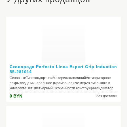
Сковорода Perfecto Linea Expert Grip Induction
55-281014
ОсновныеТипстандартнаяМатериалалюминийАнтипригарное
покрытиеДа минеральное (мраморное)Размер28 смКрышка в
комплектеНетЦветчерный Особенности конструкцииИндикатор
нагрева (термоспот)НетСовместимость с конфоркамигаз,
0
BYN
без доставки
электро, стеклокерамика, индукцияПригодность для
посудомоечной машиныНетПригодность для
духовкиНетВнешнее антипригарное
покрытиеНетРучкабакелитоваяСъемная ручкаДа