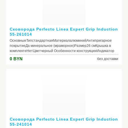
Сковорода Perfecto Linea Expert Grip Induction
55-261014
ОсновныеТипстандартнаяМатериалалюминийАнтипригарное
покрытиеДа минеральное (мраморное)Размер26 смКрышка в
комплектеНетЦветчерный Особенности конструкцииИндикатор
нагрева (термоспот)НетСовместимость с конфоркамигаз,
0
BYN
без доставки
электро, стеклокерамика, индукцияПригодность для
посудомоечной машиныНетПригодность для
духовкиНетВнешнее антипригарное
покрытиеНетРучкабакелитоваяСъемная ручкаДа
Сковорода Perfecto Linea Expert Grip Induction
55-241014