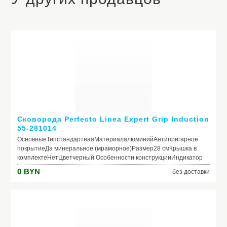
Сковорода Perfecto Linea Expert Grip Induction
55-281014
ОсновныеТипстандартнаяМатериалалюминийАнтипригарное
покрытиеДа минеральное (мраморное)Размер28 смКрышка в
комплектеНетЦветчерный Особенности конструкцииИндикатор
нагрева (термоспот)НетСовместимость с конфоркамигаз,
0
BYN
без доставки
электро, стеклокерамика, индукцияПригодность для
посудомоечной машиныНетПригодность для
духовкиНетВнешнее антипригарное
покрытиеНетРучкабакелитоваяСъемная ручкаДа