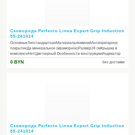
Сковорода Perfecto Linea Expert Grip Induction
55-261014
ОсновныеТипстандартнаяМатериалалюминийАнтипригарное
покрытиеДа минеральное (мраморное)Размер26 смКрышка в
комплектеНетЦветчерный Особенности конструкцииИндикатор
нагрева (термоспот)НетСовместимость с конфоркамигаз,
0
BYN
без доставки
электро, стеклокерамика, индукцияПригодность для
посудомоечной машиныНетПригодность для
духовкиНетВнешнее антипригарное
покрытиеНетРучкабакелитоваяСъемная ручкаДа
Сковорода Perfecto Linea Expert Grip Induction
55-241014