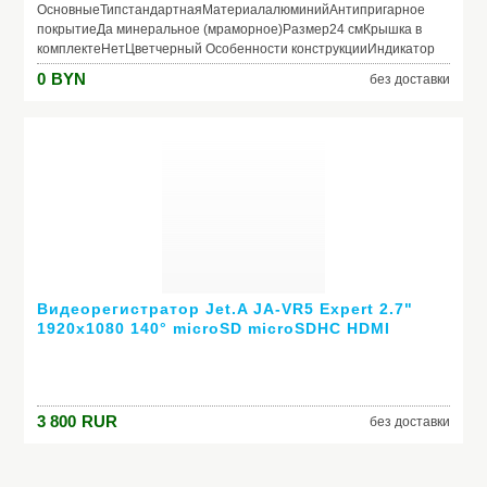
ОсновныеТипстандартнаяМатериалалюминийАнтипригарное
покрытиеДа минеральное (мраморное)Размер24 смКрышка в
комплектеНетЦветчерный Особенности конструкцииИндикатор
нагрева (термоспот)НетСовместимость с конфоркамигаз,
0
BYN
без доставки
электро, стеклокерамика, индукцияПригодность для
посудомоечной машиныНетПригодность для
духовкиНетВнешнее антипригарное
покрытиеНетРучкабакелитоваяСъемная ручкаДа
Видеорегистратор Jet.A JA-VR5 Expert 2.7"
1920x1080 140° microSD microSDHC HDMI
3 800
RUR
без доставки