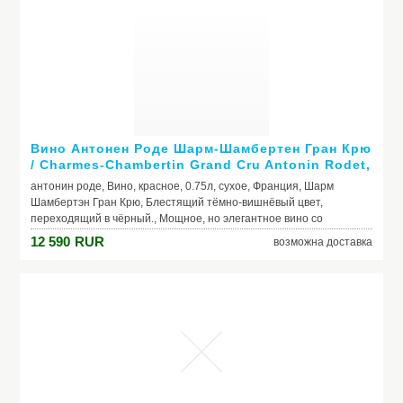
Вино Антонен Роде Шарм-Шамбертен Гран Крю
/ Charmes-Chambertin Grand Cru Antonin Rodet,
2007, красное, сухое 0.75л
антонин роде, Вино, красное, 0.75л, сухое, Франция, Шарм
Шамбертэн Гран Крю, Блестящий тёмно-вишнёвый цвет,
переходящий в чёрный., Мощное, но элегантное вино со
сливочной текстурой и сочным вкусом с оттенками малины,
12 590
RUR
возможна доставка
вишни, кофе, шоколада и специй., Свежий, богатый аромат
наполнен тонами красных ягод, инжира, сливы и пряностей. Со
временем появляются оттенки жареного кофе, шоколада, кожи,
меха и дичи.