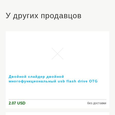
У других продавцов
Двойной слайдер двойной
многофункциональный usb flash drive OTG
флэш-накопитель 64 ГБ 32 ГБ 4 ГБ 8 ГБ 16 ГБ
памяти usb pendrive usb stick подарок
2.07
USD
без доставки