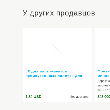
У других продавцов
5X для инструментов
Фреза
прямоугольные пилочки для
минип
ногтей кисть аксессуары
Дорожна
комплект инструменты для
ширина 
маникюра маникюрный набор
вес от 42
фреза для маникюра
1.34
USD
343 000
без доставки
маникюрные инструменты
набор кистей для дизайна
ногтей набор пилок для ногтей