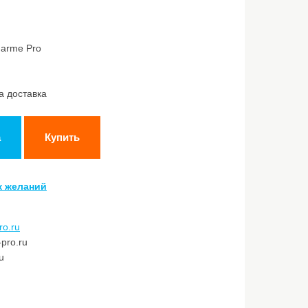
harme Pro
а доставка
а
Купить
к желаний
ro.ru
pro.ru
u