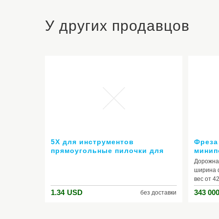
У других продавцов
5X для инструментов
Фреза
прямоугольные пилочки для
минип
ногтей кисть аксессуары
Дорожна
комплект инструменты для
ширина 
маникюра маникюрный набор
вес от 42
фреза для маникюра
1.34
USD
343 000
без доставки
маникюрные инструменты
набор кистей для дизайна
ногтей набор пилок для ногтей