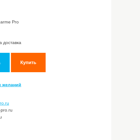
harme Pro
а доставка
а
Купить
к желаний
ro.ru
pro.ru
u