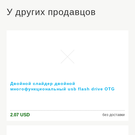
У других продавцов
Двойной слайдер двойной
многофункциональный usb flash drive OTG
флэш-накопитель 64 ГБ 32 ГБ 4 ГБ 8 ГБ 16 ГБ
памяти usb pendrive usb stick подарок
2.07
USD
без доставки