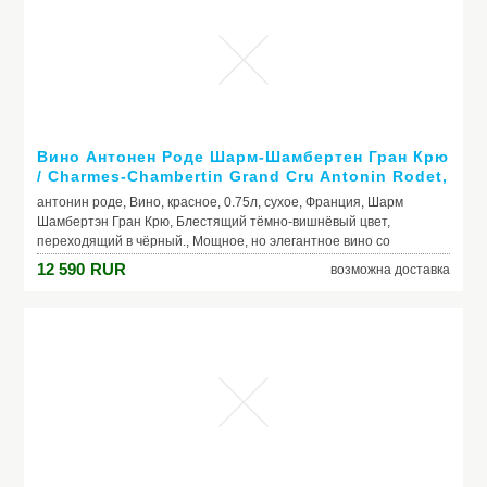
Вино Антонен Роде Шарм-Шамбертен Гран Крю
/ Charmes-Chambertin Grand Cru Antonin Rodet,
2007, красное, сухое 0.75л
антонин роде, Вино, красное, 0.75л, сухое, Франция, Шарм
Шамбертэн Гран Крю, Блестящий тёмно-вишнёвый цвет,
переходящий в чёрный., Мощное, но элегантное вино со
сливочной текстурой и сочным вкусом с оттенками малины,
12 590
RUR
возможна доставка
вишни, кофе, шоколада и специй., Свежий, богатый аромат
наполнен тонами красных ягод, инжира, сливы и пряностей. Со
временем появляются оттенки жареного кофе, шоколада, кожи,
меха и дичи.