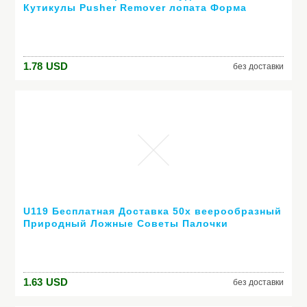
Кутикулы Pusher Remover лопата Форма
Острый Кончик Два Класса Маникюр
Инструмент Оптовая бесплатный корабль
1.78
USD
без доставки
U119 Бесплатная Доставка 50x веерообразный
Природный Ложные Советы Палочки
Польский Показать Nail Art питания продажа
1.63
USD
без доставки