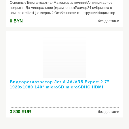
ОсновныеТипстандартнаяМатериалалюминийАнтипригарное
покрытиеДа минеральное (мраморное)Размер24 смКрышка в
комплектеНетЦветчерный Особенности конструкцииИндикатор
нагрева (термоспот)НетСовместимость с конфоркамигаз,
0
BYN
без доставки
электро, стеклокерамика, индукцияПригодность для
посудомоечной машиныНетПригодность для
духовкиНетВнешнее антипригарное
покрытиеНетРучкабакелитоваяСъемная ручкаДа
Видеорегистратор Jet.A JA-VR5 Expert 2.7"
1920x1080 140° microSD microSDHC HDMI
3 800
RUR
без доставки