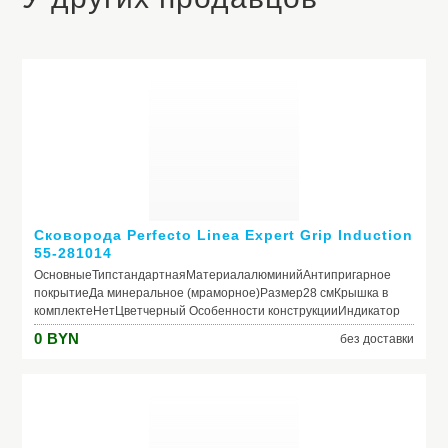
Сковорода Perfecto Linea Expert Grip Induction
55-281014
ОсновныеТипстандартнаяМатериалалюминийАнтипригарное
покрытиеДа минеральное (мраморное)Размер28 смКрышка в
комплектеНетЦветчерный Особенности конструкцииИндикатор
нагрева (термоспот)НетСовместимость с конфоркамигаз,
0
BYN
без доставки
электро, стеклокерамика, индукцияПригодность для
посудомоечной машиныНетПригодность для
духовкиНетВнешнее антипригарное
покрытиеНетРучкабакелитоваяСъемная ручкаДа