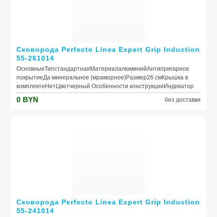
Сковорода Perfecto Linea Expert Grip Induction
55-261014
ОсновныеТипстандартнаяМатериалалюминийАнтипригарное
покрытиеДа минеральное (мраморное)Размер26 смКрышка в
комплектеНетЦветчерный Особенности конструкцииИндикатор
нагрева (термоспот)НетСовместимость с конфоркамигаз,
0
BYN
без доставки
электро, стеклокерамика, индукцияПригодность для
посудомоечной машиныНетПригодность для
духовкиНетВнешнее антипригарное
покрытиеНетРучкабакелитоваяСъемная ручкаДа
Сковорода Perfecto Linea Expert Grip Induction
55-241014