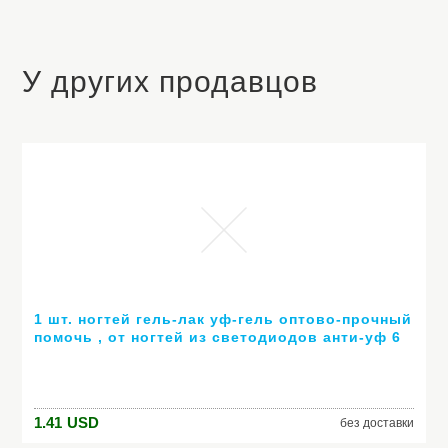
У других продавцов
1 шт. ногтей гель-лак уф-гель оптово-прочный
помочь , от ногтей из светодиодов анти-уф 6
мл горячей гель 80 цветов № 24007 ( горячая
распродажа цвет )
1.41
USD
без доставки