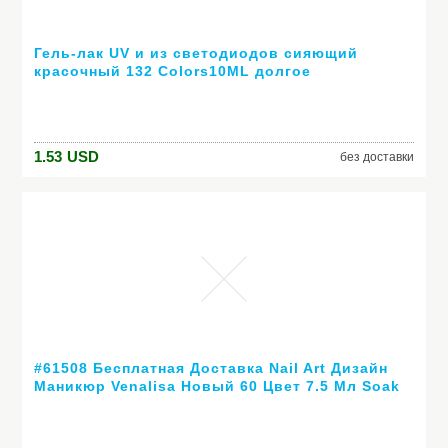
Гель-лак UV и из светодиодов сияющий
красочный 132 Colors10ML долгое
выдерживает с лаком дешевые маникюр
1.53
USD
без доставки
#61508 Бесплатная Доставка Nail Art Дизайн
Маникюр Venalisa Новый 60 Цвет 7.5 Мл Soak
Off Гель-Лак СВЕТОДИОДНЫХ УФ-Гель Для
Ногтей Гелем лак