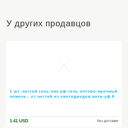
У других продавцов
1 шт. ногтей гель-лак уф-гель оптово-прочный
помочь , от ногтей из светодиодов анти-уф 6
мл горячей гель 80 цветов № 24007 ( горячая
распродажа цвет )
1.41
USD
без доставки