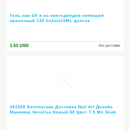
Гель-лак UV и из светодиодов сияющий
красочный 132 Colors10ML долгое
выдерживает с лаком дешевые маникюр
1.53
USD
без доставки
#61508 Бесплатная Доставка Nail Art Дизайн
Маникюр Venalisa Новый 60 Цвет 7.5 Мл Soak
Off Гель-Лак СВЕТОДИОДНЫХ УФ-Гель Для
Ногтей Гелем лак