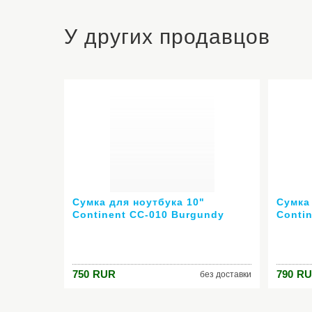
У других продавцов
Сумка для ноутбука 10"
Сумка
Continent CC-010 Burgundy
Conti
нейлон красный
нейло
750
RUR
790
RU
без доставки