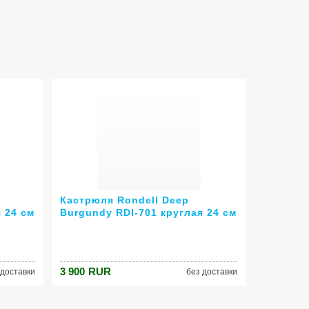
Кастрюля Rondell Deep
 24 см
Burgundy RDI-701 круглая 24 см
(4,2 л)
3 900
RUR
 доставки
без доставки