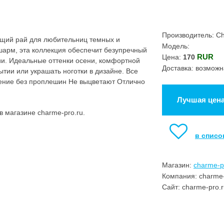
Производитель: C
щий рай для любительниц темных и
Модель:
 шарм, эта коллекция обеспечит безупречный
RUR
Цена:
170
ии. Идеальные оттенки осени, комфортной
Доставка: возможн
ытии или украшать ноготки в дизайне. Все
ение без проплешин Не выцветают Отлично
Лучшая цен
 магазине charme-pro.ru.
в списо
Магазин:
charme-p
Компания: charme-
Сайт: charme-pro.