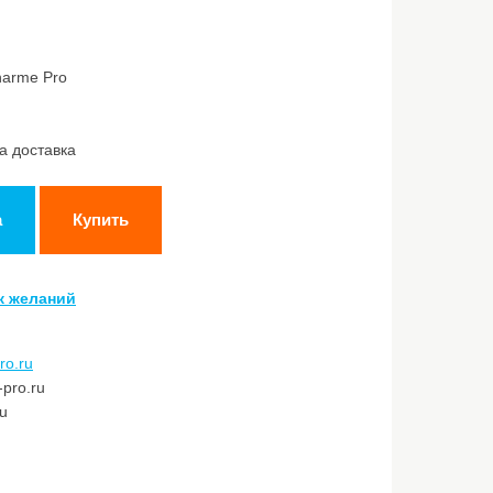
harme Pro
а доставка
а
Купить
к желаний
ro.ru
pro.ru
ru