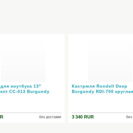
 для ноутбука 13"
Кастрюля Rondell Deep
nent CC-013 Burgundy
Burgundy RDI-700 круглая
н пурпурный
(2,7 л)
R
3 340
RUR
без доставки
без