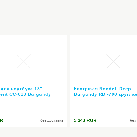
 для ноутбука 13"
Кастрюля Rondell Deep
nent CC-013 Burgundy
Burgundy RDI-700 круглая
н пурпурный
(2,7 л)
R
3 340
RUR
без доставки
без