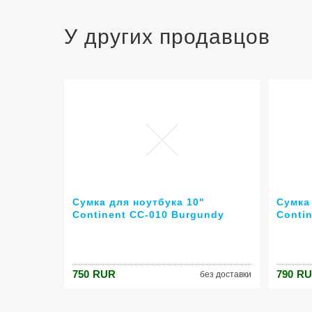
У других продавцов
Сумка для ноутбука 10"
Сумка
Continent CC-010 Burgundy
Conti
нейлон красный
нейло
750
RUR
790
RU
без доставки