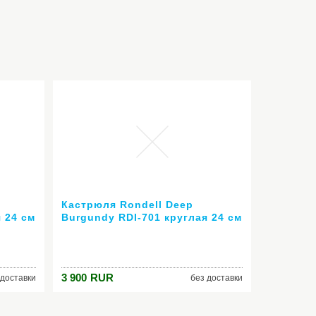
Кастрюля Rondell Deep
 24 см
Burgundy RDI-701 круглая 24 см
(4,2 л)
3 900
RUR
 доставки
без доставки