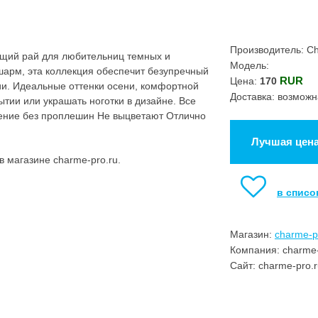
Производитель: C
щий рай для любительниц темных и
Модель:
 шарм, эта коллекция обеспечит безупречный
RUR
Цена:
170
ии. Идеальные оттенки осени, комфортной
Доставка: возможн
ытии или украшать ноготки в дизайне. Все
ение без проплешин Не выцветают Отлично
Лучшая цен
 магазине charme-pro.ru.
в списо
Магазин:
charme-p
Компания: charme-
Сайт: charme-pro.