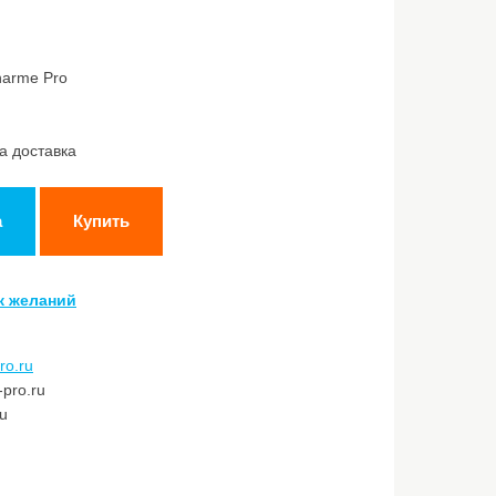
harme Pro
а доставка
а
Купить
к желаний
ro.ru
pro.ru
ru