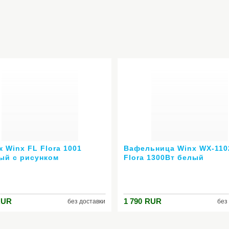
 Winx FL Flora 1001
Вафельница Winx WX-110
ый с рисунком
Flora 1300Вт белый
RUR
1 790
RUR
без доставки
без