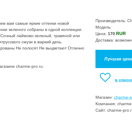
Производитель: C
жем вам самые яркие оттенки новой
Модель:
ки зеленого собраны в одной коллекции.
RUR
Цена:
170
. Сочный лаймово-зеленый, травяной или
Доставка: возможн
трусового смузи в жаркий день.
рованы Не полосят Не выцветают Отлично
Лучшая цен
агазине charme-pro.ru.
в списо
Магазин:
charme-p
Компания: charme-
Сайт: charme-pro.