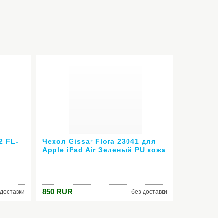
2 FL-
Чехол Gissar Flora 23041 для
Apple iPad Air Зеленый PU кожа
smart крышка трансформер
доступ ко всем разъемам
850
RUR
 доставки
без доставки