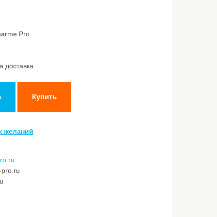
harme Pro
а доставка
а
Купить
к желаний
ro.ru
pro.ru
ru