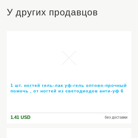
У других продавцов
1 шт. ногтей гель-лак уф-гель оптово-прочный
помочь , от ногтей из светодиодов анти-уф 6
мл горячей гель 80 цветов № 24007 ( горячая
распродажа цвет )
1.41
USD
без доставки