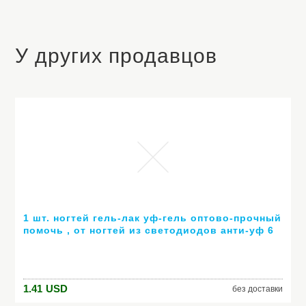
У других продавцов
1 шт. ногтей гель-лак уф-гель оптово-прочный
помочь , от ногтей из светодиодов анти-уф 6
мл горячей гель 80 цветов № 24007 ( горячая
распродажа цвет )
1.41
USD
без доставки