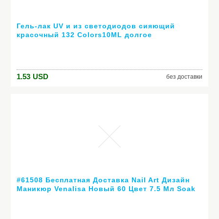
Гель-лак UV и из светодиодов сияющий
красочный 132 Colors10ML долгое
выдерживает с лаком дешевые маникюр
1.53
USD
без доставки
#61508 Бесплатная Доставка Nail Art Дизайн
Маникюр Venalisa Новый 60 Цвет 7.5 Мл Soak
Off Гель-Лак СВЕТОДИОДНЫХ УФ-Гель Для
Ногтей Гелем лак