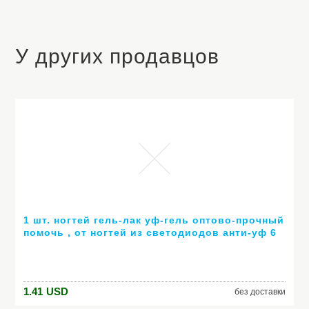
У других продавцов
1 шт. ногтей гель-лак уф-гель оптово-прочный
помочь , от ногтей из светодиодов анти-уф 6
мл горячей гель 80 цветов № 24007 ( горячая
распродажа цвет )
1.41
USD
без доставки