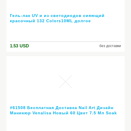
Гель-лак UV и из светодиодов сияющий
красочный 132 Colors10ML долгое
выдерживает с лаком дешевые маникюр
1.53
USD
без доставки
#61508 Бесплатная Доставка Nail Art Дизайн
Маникюр Venalisa Новый 60 Цвет 7.5 Мл Soak
Off Гель-Лак СВЕТОДИОДНЫХ УФ-Гель Для
Ногтей Гелем лак