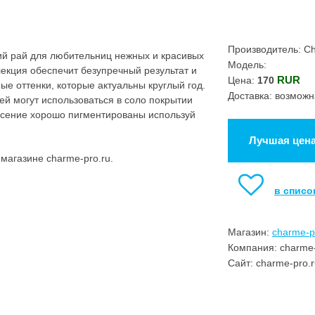
Производитель: C
й рай для любительниц нежных и красивых
Модель:
ллекция обеспечит безупречный результат и
RUR
Цена:
170
ые оттенки, которые актуальны круглый год.
Доставка: возможн
й могут использоваться в соло покрытии
несение хорошо пигментированы используй
Лучшая цен
магазине charme-pro.ru.
в списо
Магазин:
charme-p
Компания: charme-
Сайт: charme-pro.