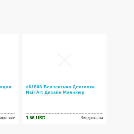
иодов
#61508 Бесплатная Доставка
Nail Art Дизайн Маникюр
Venalisa Новый 60 Цвет 7.5 Мл
ешевые
Soak Off Гель-Лак
СВЕТОДИОДНЫХ УФ-Гель Для
Ногтей Гелем лак
1.56
USD
 доставки
без доставки