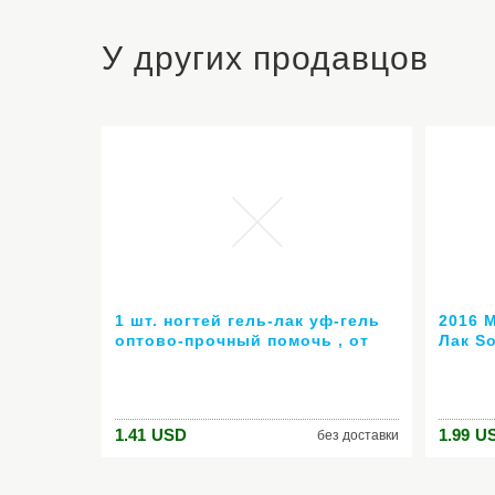
У других продавцов
1 шт. ногтей гель-лак уф-гель
2016 
оптово-прочный помочь , от
Лак S
ногтей из светодиодов анти-уф
Цвета
6 мл горячей гель 80 цветов №
гель л
24007 ( горячая распродажа
длите
цвет )
1.41
USD
1.99
U
без доставки