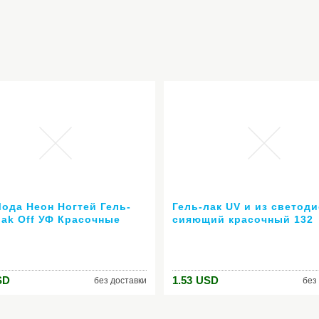
Мода Неон Ногтей Гель-
Гель-лак UV и из светод
oak Off УФ Красочные
сияющий красочный 132
 Ногтей Искусство Для
Colors10ML долгое
ака для ногтей
выдерживает с лаком д
льный гель
маникюр
SD
1.53
USD
без доставки
без