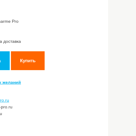
harme Pro
а доставка
а
Купить
к желаний
ro.ru
pro.ru
ru