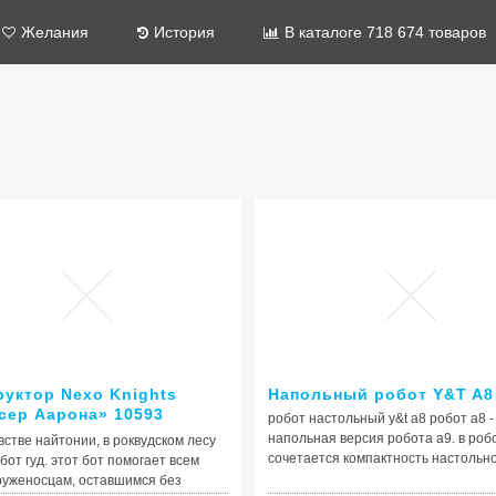
Желания
История
В каталоге 718 674 товаров
руктор Nexo Knights
Напольный робот Y&T A8
сер Аарона» 10593
робот настольный y&t a8 робот а8 -
г LEGO 70358), 256
напольная версия робота а9. в роб
встве найтонии, в роквудском лесу
ей
сочетается компактность настольн
бот гуд. этот бот помогает всем
робота а9 и возможность быстрого
руженосцам, оставшимся без