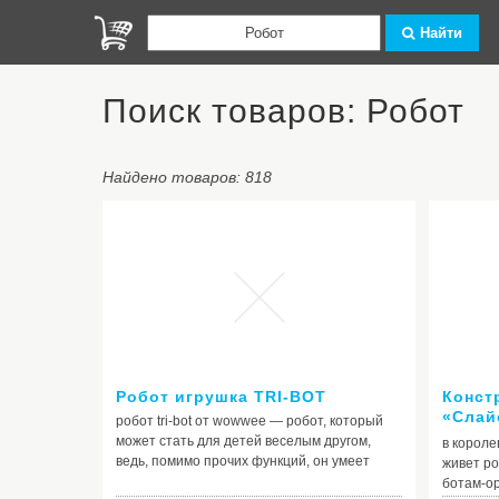
Найти
Поиск товаров: Робот
Найдено товаров: 818
Робот игрушка TRI-BOT
Конст
«Слай
робот tri-bot от wowwee — робот, который
(Анало
может стать для детей веселым другом,
в короле
детал
ведь, помимо прочих функций, он умеет
живет ро
рассказывать анекдоты и забавные истории
ботам-о