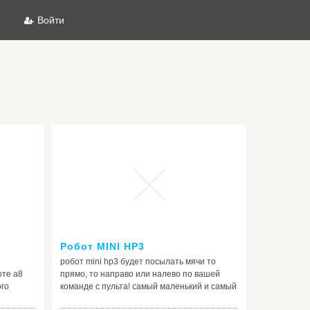
Войти
Робот MINI HP3
робот mini hp3 будет посылать мячи то
оте а8
прямо, то направо или налево по вашей
ого
команде с пульта! самый маленький и самый
дешевый робот для нт с функцией