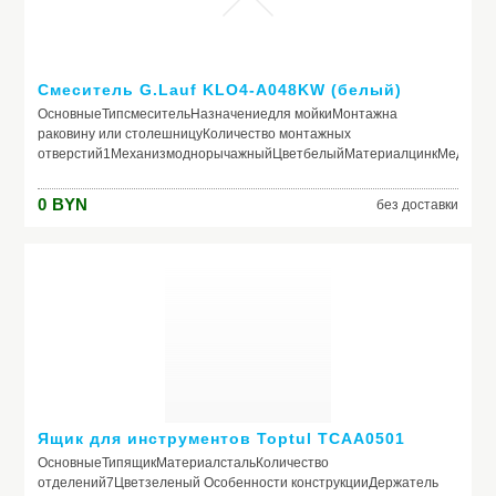
Смеситель G.Lauf KLO4-A048KW (белый)
ОсновныеТипсмесительНазначениедля мойкиМонтажна
раковину или столешницуКоличество монтажных
отверстий1МеханизмоднорычажныйЦветбелыйМатериалцинкМедицин
КонструкцияВстроенный кран для питьевой
водыНетКерамический картриджДа 40 ммПоворотный
0
BYN
без доставки
изливДаВыдвижной/гибкий изливНетКаскадный
изливНетВозвратная пружинаНетПодключение посудомоечной/
стиральной машиныНетОграничение расхода водыНет
ГабаритыВысота231 ммДлина (вылет) излива194 мм
Ящик для инструментов Toptul TCAA0501
ОсновныеТипящикМатериалстальКоличество
отделений7Цветзеленый Особенности конструкцииДержатель