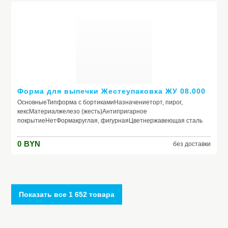
бортиков3 см
Форма для выпечки Жестеупаковка ЖУ 08.000
ОсновныеТипформа с бортикамиНазначениеторт, пирог,
кексМатериалжелезо (жесть)Антипригарное
покрытиеНетФормакруглая, фигурнаяЦветнержавеющая сталь
Размеры и характеристикиДногладкоеС
крышкойНетРучкиНетРазъёмная конструкцияНетПригодность
0
BYN
без доставки
для микроволновых печейНетДлина16 см (16 верх, 13
дно)Ширина16 см (16 верх, 13 дно)Высота бортиков3.2
смВес0.066 кг
Показать все 1 652 товара