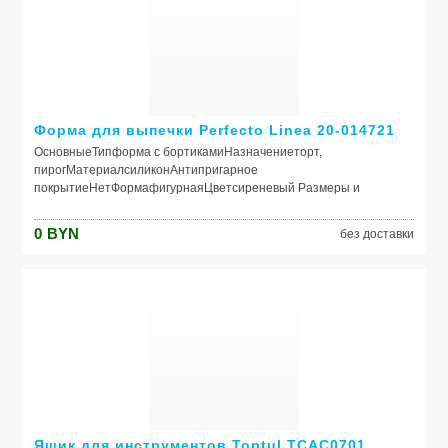
Форма для выпечки Perfecto Linea 20-014721
ОсновныеТипформа с бортикамиНазначениеторт,
пирогМатериалсиликонАнтипригарное
покрытиеНетФормафигурнаяЦветсиреневый Размеры и
характеристикиДнорифленоеС крышкойНетРучкиНетРазъёмная
конструкцияНетПригодность для микроволновых
0
BYN
без доставки
печейДаПригодность для посудомоечной машиныДаДлина30.5
смШирина17.5 смВысота бортиков7 см
Ящик для инструментов Toptul TCAC0701