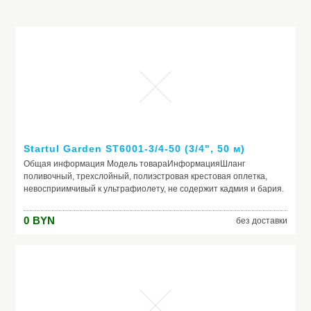
Startul Garden ST6001-3/4-50 (3/4", 50 м)
Общая информация Модель товараИнформацияШланг
поливочный, трехслойный, полиэстровая крестовая оплетка,
невосприимчивый к ультрафиолету, не содержит кадмия и бария.
Пределы температуры: -10/+50°С, критическое давление: 20
бар.Описание ОсновныеВидстандартныйМатериалПВХДлина50
0
BYN
без доставки
мДиаметр19 ммРабочее давление20
барАрмированныйДаПоверхностьгладкаяЦветзеленый
КомплектацияРаспылительНетСоединительные элементыНет