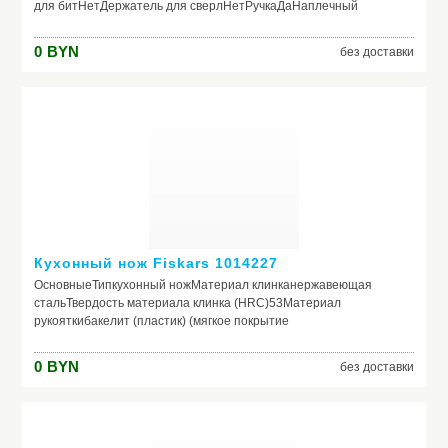
для битНетДержатель для сверлНетРучкаДаНаплечный
ременьНетПетля для навесного замкаНет Размеры и
весДлина687 ммШирина459 ммВысота857 мм (1015 мм с
0
BYN
без доставки
колесиками)
Кухонный нож Fiskars 1014227
ОсновныеТипкухонный ножМатериал клинканержавеющая
стальТвердость материала клинка (HRC)53Материал
рукояткибакелит (пластик) (мягкое покрытие
Softouch)Назначение ножадля очистки овощейДлина лезвия
ножа7 см
0
BYN
без доставки