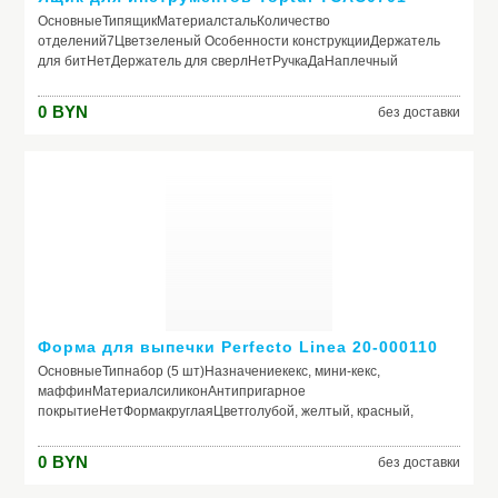
ОсновныеТипящикМатериалстальКоличество
отделений7Цветзеленый Особенности конструкцииДержатель
для битНетДержатель для сверлНетРучкаДаНаплечный
ременьНетПетля для навесного замкаНет Размеры и
весДлина687 ммШирина459 ммВысота857 мм (1015 мм с
0
BYN
без доставки
колесиками)
Форма для выпечки Perfecto Linea 20-000110
ОсновныеТипнабор (5 шт)Назначениекекс, мини-кекс,
маффинМатериалсиликонАнтипригарное
покрытиеНетФормакруглаяЦветголубой, желтый, красный,
оранжевый, розовый Размеры и характеристикиДногладкоеС
крышкойНетРучкиНетРазъёмная конструкцияНетПригодность
0
BYN
без доставки
для микроволновых печейДа (от -40С до +230С)Пригодность для
посудомоечной машиныДаДлина7 смШирина7 смВысота