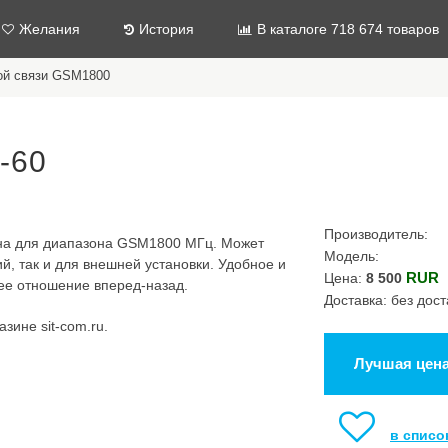
Желания
История
В каталоге 718 674 товаров
ой связи GSM1800
-60
Производитель:
нна для диапазона GSM1800 МГц. Может
Модель:
й, так и для внешней установки. Удобное и
RUR
Цена:
8 500
ее отношение вперед-назад.
Доставка: без дост
зине sit-com.ru.
Лучшая цен
в списо