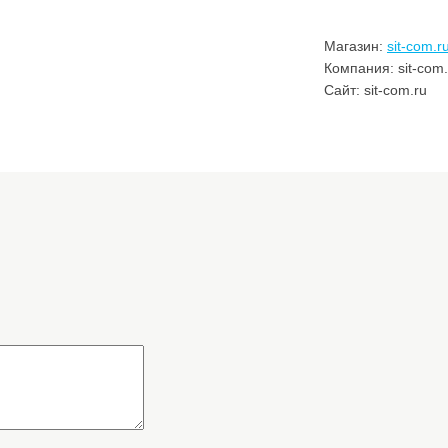
Магазин:
sit-com.r
Компания: sit-com.
Сайт: sit-com.ru