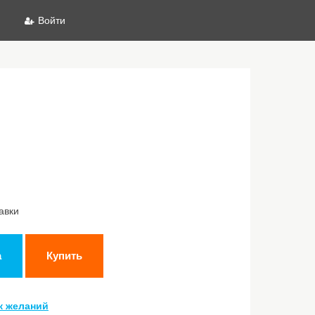
Войти
авки
а
Купить
к желаний