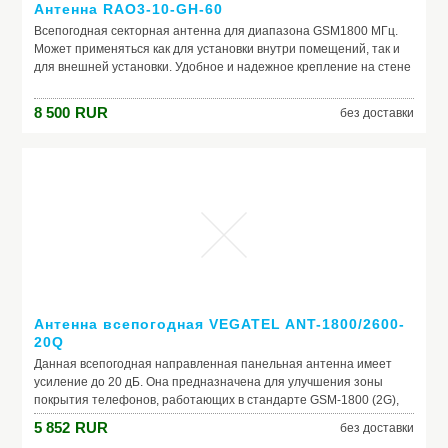
Антенна RAO3-10-GH-60
Всепогодная секторная антенна для диапазона GSM1800 МГц.
Может применяться как для установки внутри помещений, так и
для внешней установки. Удобное и надежное крепление на стене
или мачте. Хорошее отношение вперед-назад.
8 500
RUR
без доставки
Антенна всепогодная VEGATEL ANT-1800/2600-
20Q
Данная всепогодная направленная панельная антенна имеет
усиление до 20 дБ. Она предназначена для улучшения зоны
покрытия телефонов, работающих в стандарте GSM-1800 (2G),
LTE1800 (4G), UMTS2100 (3G), LTE2100 (4G), LTE2600 (4G)
5 852
RUR
без доставки
операторов Билайн, Мегафон, МТС, ТЕЛЕ2. Это одна из самых