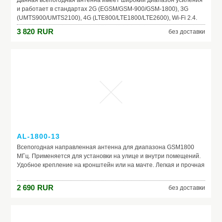
Данная всепогодная антенна имеет широкий диапазон усиления
и работает в стандартах 2G (EGSM/GSM-900/GSM-1800), 3G
(UMTS900/UMTS2100), 4G (LTE800/LTE1800/LTE2600), Wi-Fi 2.4.
Антенна VEGATEL ANT-800/2700-6WO имеет высокий
3 820
RUR
без доставки
коэффициент усиления (6 дБ) и круговую диаграмму
направленности, что делает ее незаменимой для установки на
подвижные объекты – яхты, катера, морские суда. Данная
антенна обладает достаточной термо- и влагостойкостью, а
также креплением для установки на вертикальную мачту или
стеновой кронштейн.
AL-1800-13
Всепогодная направленная антенна для диапазона GSM1800
МГц. Применяется для установки на улице и внутри помещений.
Удобное крепление на кронштейн или на мачте. Легкая и прочная
конструкция. Материал - сталь, покрытая белой эмалью.
Хорошее согласование. Антенна AL-1800-13 используется для
2 690
RUR
без доставки
работы в составе системы усиления сигнала сотовых операторов
МегаФон, МТС, БиЛайн, Теле2 в частотном диапазоне GSM1800
МГц.