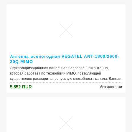
мощных антенн для работы в системе усиления сотового
сигнала. Она имеет узкий сектор излучения (19? в
горизонтальной плоскости), что дает возможность настроить ее
максимально точно. Данная антенна выполнена в герметичном
корпусе, она прочная и легкая. В комплект с антенной входит
кронштейн для ее крепления на мачте диаметром 30-67 мм.
Данная антенна может быть подключена к 3G модему для
улучшения качества приема 3G сигнала в зонах, где его уровень
достаточно низкий.
Антенна всепогодная VEGATEL ANT-1800/2600-
20Q MIMO
Двухполяризационная панельная направленная антенна,
которая работает по технологии MIMO, позволяющей
существенно расширить пропускную способность канала. Данная
антенна предназначена для усиления сотового сигнала в
5 852
RUR
без доставки
стандартах GSM-1800 (2G), UMTS2100 (3G), LTE1800 (4G),
LTE2100 (4G) и LTE2600 (4G). Данная антенна выполнена в
герметичном корпусе, она прочная и легкая. В комплект с
антенной входит кронштейн для ее крепления на мачте
диаметром 30-67 мм. Как правило эта антенна используется для
улучшения качества работы 3G или 4G Интернета и
подключается к 3G/4G wi-fi роутеру или модему.