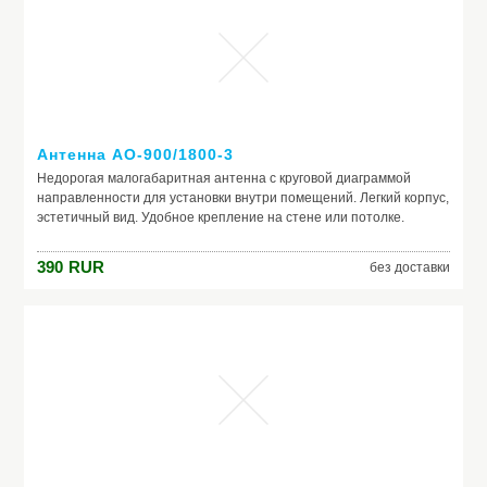
Антенна AO-900/1800-3
Недорогая малогабаритная антенна с круговой диаграммой
направленности для установки внутри помещений. Легкий корпус,
эстетичный вид. Удобное крепление на стене или потолке.
Хорошее согласование. GSM900 и GSM1800 (800-960/1710-1880).
Штыревая - комнатная. Малогабаритный и легкий корпус.
390
RUR
без доставки
Круговая диаграмма направленности.